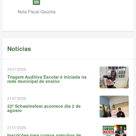
receipt
Nota Fiscal Gaúcha
Notícias
24/07/2026
Triagem Auditiva Escolar é iniciada na
rede municipal de ensino
21/07/2026
22ª Schweinefest acontece dia 2 de
agosto
21/07/2026
Inscrições para cursos gratuitos de