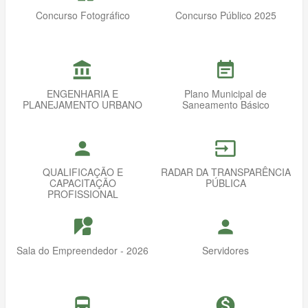
Concurso Fotográfico
Concurso Público 2025
account_balance
event_note
ENGENHARIA E
Plano Municipal de
PLANEJAMENTO URBANO
Saneamento Básico
person
input
QUALIFICAÇÃO E
RADAR DA TRANSPARÊNCIA
CAPACITAÇÃO
PÚBLICA
PROFISSIONAL
streetview
person
Sala do Empreendedor - 2026
Servidores
directions_bus
monetization_on