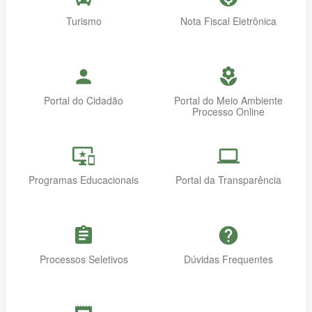
Turismo
Nota Fiscal Eletrônica
person
local_florist
Portal do Cidadão
Portal do Meio Ambiente
Processo Online
important_devices
computer
Programas Educacionais
Portal da Transparência
assignment
help
Processos Seletivos
Dúvidas Frequentes