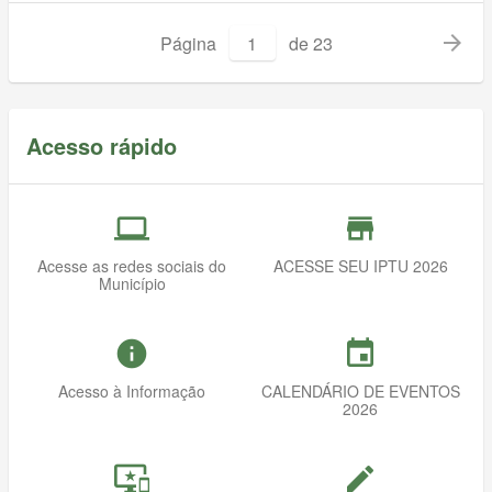
arrow_forward
Página
de
23
Acesso rápido
computer
store_mall_directory
Acesse as redes sociais do
ACESSE SEU IPTU 2026
Município
info
event
Acesso à Informação
CALENDÁRIO DE EVENTOS
2026
important_devices
mode_edit