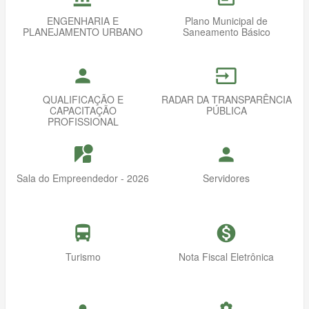
ENGENHARIA E
Plano Municipal de
PLANEJAMENTO URBANO
Saneamento Básico
person
input
QUALIFICAÇÃO E
RADAR DA TRANSPARÊNCIA
CAPACITAÇÃO
PÚBLICA
PROFISSIONAL
streetview
person
Sala do Empreendedor - 2026
Servidores
directions_bus
monetization_on
Turismo
Nota Fiscal Eletrônica