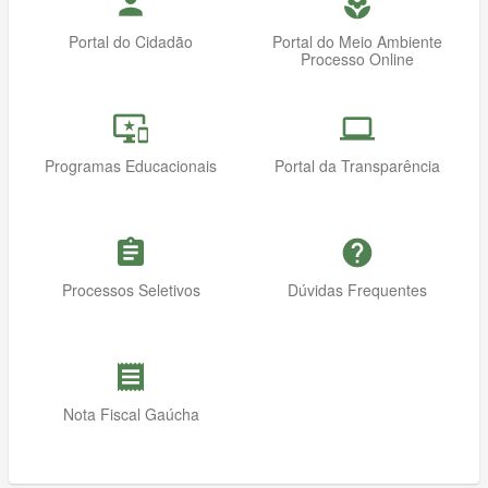
person
local_florist
Portal do Cidadão
Portal do Meio Ambiente
Processo Online
important_devices
computer
Programas Educacionais
Portal da Transparência
assignment
help
Processos Seletivos
Dúvidas Frequentes
receipt
Nota Fiscal Gaúcha