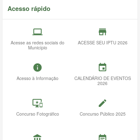
Acesso rápido
computer
store_mall_directory
Acesse as redes sociais do
ACESSE SEU IPTU 2026
Município
info
event
Acesso à Informação
CALENDÁRIO DE EVENTOS
2026
important_devices
mode_edit
Concurso Fotográfico
Concurso Público 2025
account_balance
event_note