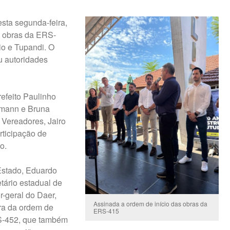
sta segunda-feira,
as obras da ERS-
io e Tupandi. O
iu autoridades
efeito Paulinho
smann e Bruna
Vereadores, Jairo
rticipação de
o.
Estado, Eduardo
tário estadual de
or-geral do Daer,
Assinada a ordem de início das obras da
ra da ordem de
ERS-415
RS-452, que também