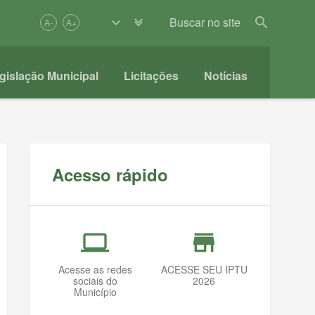
search
A-
A+
gislação Municipal
Licitações
Notícias
Acesso rápido
computer
store_mall_directory
Acesse as redes
ACESSE SEU IPTU
sociais do
2026
Município