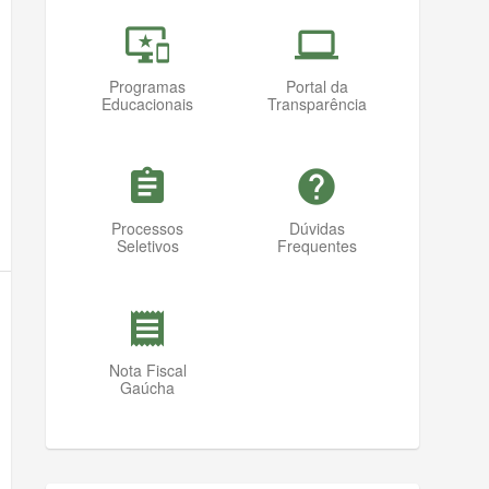
important_devices
computer
Programas
Portal da
Educacionais
Transparência
assignment
help
Processos
Dúvidas
Seletivos
Frequentes
receipt
Nota Fiscal
Gaúcha