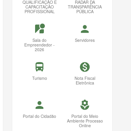
QUALIFICAÇÃO E
RADAR DA
CAPACITAÇÃO
TRANSPARÊNCIA
PROFISSIONAL
PÚBLICA
streetview
person
Sala do
Servidores
Empreendedor -
2026
directions_bus
monetization_on
Turismo
Nota Fiscal
Eletrônica
person
local_florist
Portal do Cidadão
Portal do Meio
Ambiente Processo
Online