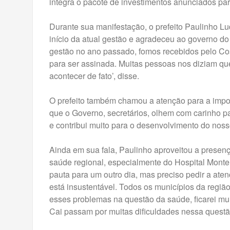
integra o pacote de investimentos anunciados par
Durante sua manifestação, o prefeito Paulinho Lu
início da atual gestão e agradeceu ao governo d
gestão no ano passado, fomos recebidos pelo Cost
para ser assinada. Muitas pessoas nos diziam qu
acontecer de fato’, disse.
O prefeito também chamou a atenção para a impor
que o Governo, secretários, olhem com carinho p
e contribui muito para o desenvolvimento do noss
Ainda em sua fala, Paulinho aproveitou a presen
saúde regional, especialmente do Hospital Monte
pauta para um outro dia, mas preciso pedir a ate
está insustentável. Todos os municípios da regi
esses problemas na questão da saúde, ficarei mui
Cai passam por muitas dificuldades nessa questão’,