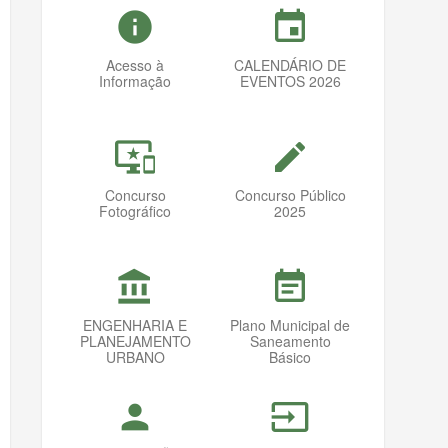
info
event
Acesso à
CALENDÁRIO DE
Informação
EVENTOS 2026
important_devices
mode_edit
Concurso
Concurso Público
Fotográfico
2025
account_balance
event_note
ENGENHARIA E
Plano Municipal de
PLANEJAMENTO
Saneamento
URBANO
Básico
person
input