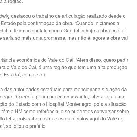
a a região.
dwig destacou o trabalho de articulação realizado desde o
o Estado pela confirmação da obra. ‘Quando iniciamos a
ella, fizemos contato com o Gabriel, e hoje a obra está aí
e seria só mais uma promessa, mas não é, agora a obra vai
tância econômica do Vale do Caí. ‘Além disso, quero pedir
ara o Vale do Caí, é uma região que tem uma alta produção
o Estado’, completou.
ça das autoridades estaduais para mencionar a situação da
negro. ‘Quero fugir um pouco do assunto, talvez seja uma
nção do Estado com o Hospital Montenegro, pois a situação
ão têm o HM como referência, e se pudermos conversar sobre
to feliz, pois sabemos que os municípios aqui do Vale do
 solicitou o prefeito.